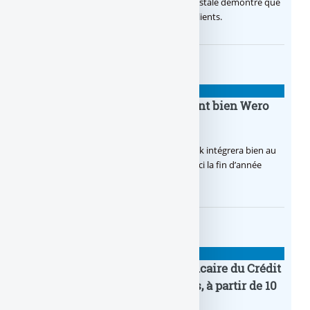
Avec sa nouvelle campagne, La Banque Postale démontre que
sa citoyenneté crée de la valeur pour ses clients.
BANQUE : ACTUALITÉS
BoursoBank intègrera finalement bien Wero
dès la fin 2026
Après de multiples hésitations, Boursobank intégrera bien au
final la solution de virement SEPA Wero d’ici la fin d’année
2026.
BANQUE : ACTUALITÉS
Pro by CA : la nouvelle offre bancaire du Crédit
Agricole pour les entrepreneurs, à partir de 10
euros par mois