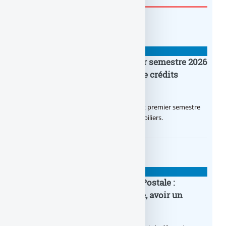
BANQUE : ACTUALITÉS
Crédit Agricole IDF : un premier semestre 2026
flamboyant, record d’encours de crédits
immobiliers octroyés
Le Crédit Agricole IDF a réalisé un excellent premier semestre
2026, via un octroi massif de crédits immobiliers.
BANQUE : ACTUALITÉS
20e anniversaire de la Banque Postale :
nouvelle campagne publicitaire, avoir un
temps d’avance