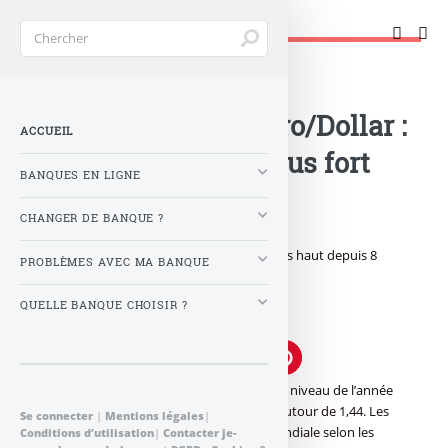
Changer de banque !
Accueil
>
Banque : Actualités
>
Taux de change Euro/Dollar :
ACCUEIL
L’Euro de plus en plus fort
BANQUES EN LIGNE
face au Dollar !
CHANGER DE BANQUE ?
Taux de change Euro/Dollar : L’Euro au plus haut depuis 8
PROBLÈMES AVEC MA BANQUE
mois !
QUELLE BANQUE CHOISIR ?
Publié le
mardi 4 août 2009
à 0 h 0
L’Euro connaît actuellement son plus haut niveau de l’année
face au Dollar US, une parité Euro/Dollar autour de 1,44. Les
Se connecter
|
Mentions légales
|
perspectives d’un réveil de l’économie mondiale selon les
Conditions d’utilisation
|
Contacter je-