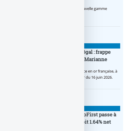
Le Crédit Agricole lance Pro by CA, une nouvelle gamme
d’offres bancaires pour les Pros.
BANQUE : ACTUALITÉS
Pièce en OR française à cours légal : frappe
inaugurale du nouveau Bullion, Marianne
C’est une petite révolution, la nouvelle pièce en or française, à
cours légal, sera commercialisée à compter du 16 juin 2026.
BANQUE : ACTUALITÉS
Le taux du livret épargne BoursoFirst passe à
2.40% brut jusqu’à la fin 2026, soit 1.64% net