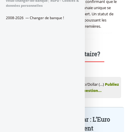
veux-changer-de-banque
|
RGPD - Cookies &
analystes du cabinet "Standart Chartered" confirmant que le
données personnelles
pire de la crise semblait être passé. La monnaie unique se
retrouve favorisée au détriment du billet vert. Un statut de
2008-2026 — Changer de banque !
valeur refuge du dollar remit en question, poussant les
investisseurs à investir dans les matières premières.
didim escort
,
marmaris escort
,
didim escort bayan
,
marmaris escort
bayan
,
didim escort bayanlar
,
marmaris escort bayanlar
Une question, un commentaire?
💬 Réagir à cet article Taux de change Euro/Dollar (…)
Publiez
votre commentaire ou posez votre question...
Taux de change Euro/Dollar : L’Euro
de plus en... : à lire également