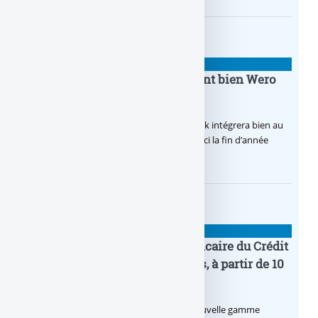
BANQUE : ACTUALITÉS
BoursoBank intègrera finalement bien Wero
dès la fin 2026
Après de multiples hésitations, Boursobank intégrera bien au
final la solution de virement SEPA Wero d’ici la fin d’année
2026.
BANQUE : ACTUALITÉS
Pro by CA : la nouvelle offre bancaire du Crédit
Agricole pour les entrepreneurs, à partir de 10
euros par mois
Le Crédit Agricole lance Pro by CA, une nouvelle gamme