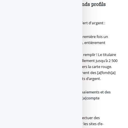
Transcash s’adresse à deux grands profils
d’utilisateurs
–
Les personnes concernées par le transfert d’argent
:
le service Transcash leur propose pour la première fois un
service de transfert d’argent simple, rapide, entièrement
sécurisé et très compétitif.
Finis les files d’attentes et les formulaires à remplir ! Le titulaire
de la carte noire peut la recharger mensuellement jusqu’à 2 500
€ puis réaliser un transfert 7j/7 et 24h/24 vers la carte rouge.
Son détenteur disposera ainsi immédiatement des [a[fonds]a]
pour effectuer des paiements et des retraits d’argent.
–
Les personnes souhaitant réaliser des paiements et des
retraits d’argent, sans avoir besoin d’un [a[compte
bancaire]a]
:
Les cartes Visa Transcash permettent d’effectuer des
paiements chez tous les commerçants, sur les sites d’e-