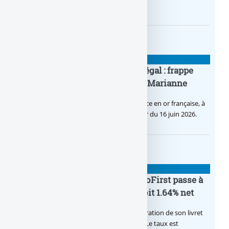
d’offres bancaires pour les Pros.
BANQUE : ACTUALITÉS
Pièce en OR française à cours légal : frappe
inaugurale du nouveau Bullion, Marianne
C’est une petite révolution, la nouvelle pièce en or française, à
cours légal, sera commercialisée à compter du 16 juin 2026.
BANQUE : ACTUALITÉS
Le taux du livret épargne BoursoFirst passe à
2.40% brut jusqu’à la fin 2026, soit 1.64% net
Boursobank augmente le taux de rémunération de son livret
épargne réservé à ses clients BoursoFirst. Le taux est