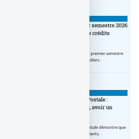
BANQUE : ACTUALITÉS
Crédit Agricole IDF : un premier semestre 2026
flamboyant, record d’encours de crédits
immobiliers octroyés
Le Crédit Agricole IDF a réalisé un excellent premier semestre
2026, via un octroi massif de crédits immobiliers.
BANQUE : ACTUALITÉS
20e anniversaire de la Banque Postale :
nouvelle campagne publicitaire, avoir un
temps d’avance
Avec sa nouvelle campagne, La Banque Postale démontre que
sa citoyenneté crée de la valeur pour ses clients.