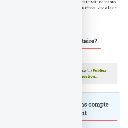
commerce et jeux en ligne, et de réaliser des retraits dans tous
les distributeurs automatiques de billets du réseau Visa à l’aide
de codes PIN personnalisables.
didim escort
,
marmaris escort
,
didim escort bayan
,
marmaris escort
bayan
,
didim escort bayanlar
,
marmaris escort bayanlar
Une question, un commentaire?
💬 Réagir à cet article Transcash : cartes Visa (…)
Publiez
votre commentaire ou posez votre question...
Transcash : cartes Visa sans compte
bancaire... : à lire également