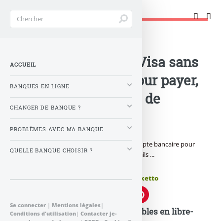
Changer de banque !
Accueil
>
Banque : Actualités
>
Transcash : cartes Visa sans
ACCUEIL
compte bancaire pour payer,
BANQUES EN LIGNE
retirer et transférer de
CHANGER DE BANQUE ?
l’argent !
PROBLÈMES AVEC MA BANQUE
Transcash lance deux cartes Visa sans compte bancaire pour
QUELLE BANQUE CHOISIR ?
payer, retirer et transférer de l’argent, détails ...
Publié le
jeudi 18 novembre 2010
par
Banketto
Se connecter
|
Mentions légales
|
Transcash : cartes Visa disponibles en libre-
Conditions d’utilisation
|
Contacter je-