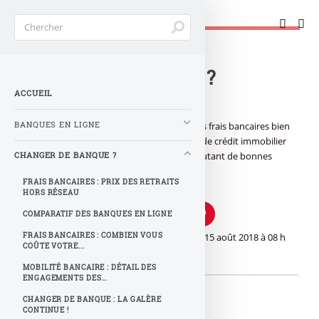
Changer de banque !
Accueil
>
Changer de banque ?
ACCUEIL
BANQUES EN LIGNE
Ras le bol de votre chargé de compte ? Des frais bancaires bien
au-delà de ce que vous pensiez ? Un taux de crédit immobilier
plus favorable dans une autre banque ? Autant de bonnes
CHANGER DE BANQUE ?
raisons pour changer de banque !
FRAIS BANCAIRES : PRIX DES RETRAITS
HORS RÉSEAU
COMPARATIF DES BANQUES EN LIGNE
FRAIS BANCAIRES : COMBIEN VOUS
Dernière mise à jour effectuée le
mercredi 15 août 2018
à 08 h
COÛTE VOTRE...
08
par
Je Veux Changer de Banque !
MOBILITÉ BANCAIRE : DÉTAIL DES
ENGAGEMENTS DES...
CHANGER DE BANQUE : LA GALÈRE
Changer de banque ?
CONTINUE !