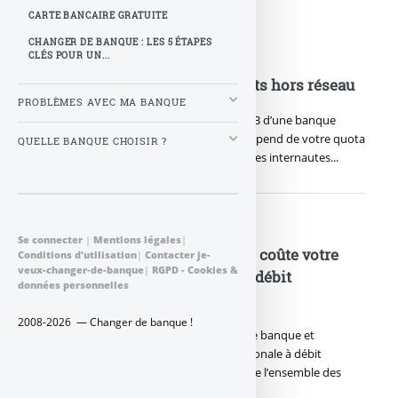
CARTE BANCAIRE GRATUITE
CHANGER DE BANQUE : LES 5 ÉTAPES
CLÉS POUR UN...
Frais bancaires : prix des retraits hors réseau
PROBLÈMES AVEC MA BANQUE
Frais bancaires : retirer du cash dans le DAB d’une banque
concurrente est gratuit cependant tout dépend de votre quota
QUELLE BANQUE CHOISIR ?
de retrait offerts par mois, détails et avis des internautes...
Se connecter
|
Mentions légales
|
Frais bancaires : Combien vous coûte votre
Conditions d’utilisation
|
Contacter je-
veux-changer-de-banque
|
RGPD - Cookies &
carte bancaire internationale à débit
données personnelles
immédiat ?
2008-2026 — Changer de banque !
Frais bancaires : combien vous coûte votre banque et
notamment votre carte bancaire internationale à débit
immédiat, voici un comparatif qui regroupe l’ensemble des
offres disponibles sur le (…)