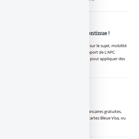
Changer de banque : la galère continue !
Malgré les efforts demandés aux banques sur le sujet, mobilité
bancaire rime toujours avec galère ! Un rapport de L’APC
montre que les banques traînent les pieds pour appliquer des
mesures (…)
Carte bancaire gratuite
Carte bancaire gratuite : Liste des cartes bancaires gratuites,
hors offres promotionnelles ponctuelles. Cartes Bleue Visa, ou
Mastercard offertes...