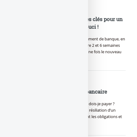
Changer de banque : Les 5 étapes clés pour un
changement de banque sans souci !
Changer de banque : Procédure de changement de banque, en
5 étapes seulement. Comptez un délai entre 2 et 6 semaines
pour un changement de banque effectif (une fois le nouveau
compte ouvert)...
Les frais de clôture de compte bancaire
Frais de clôture du compte bancaire ? Que dois-je payer ?
Rien... Si vous le faîtes au bon moment ! Le résiliation d’un
compte est rarement évoquée, quelles sont les obligations et
les frais liés (…)