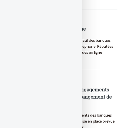
Comparatif des banques en ligne
Comparatif des banques en ligne : Comparatif des banques
accessibles uniquement via Internet ou téléphone. Réputées
pour leurs frais bancaires réduits, les banques en ligne
séduisent de plus en (…)
Mobilité bancaire : Détail des engagements
des banques pour faciliter le changement de
banque
Mobilité bancaire : La charte des engagements des banques
pour faciliter le changement de banque, mise en place prévue
le 1er novembre, détail du texte en vigueur ...