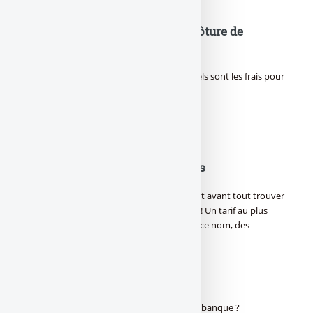
Quels sont les frais pour une clôture de
compte courant ?
Banque / Clôture de compte courant : Quels sont les frais pour
une clôture de compte ?
Offres bancaires pour les jeunes
Choisir sa banque quand on est jeune, c’est avant tout trouver
une offre adaptée aux besoins des jeunes ! Un tarif au plus
serré, avec des services en ligne dignes de ce nom, des
facilités (…)
<
1
2
3
>
Changer de banque ? : articles Changer de banque ?