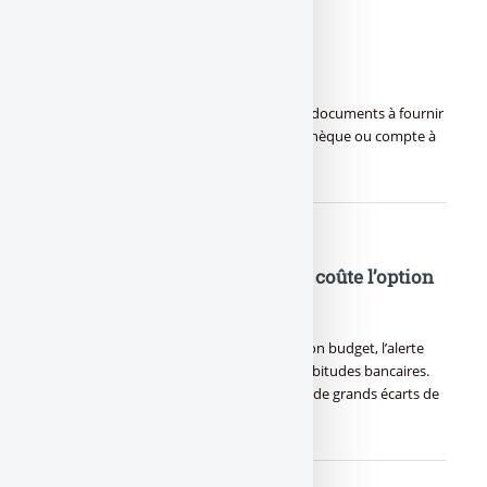
Ouvrir un compte courant
Ouvrir un compte courant : quels sont les documents à fournir
pour ouvrir un compte courant (compte chèque ou compte à
vue) dans un banque ?
Frais bancaires : combien vous coûte l’option
alerte SMS ?
Frais bancaires : option utile pour suivre son budget, l’alerte
SMS s’est petit à petit imposée dans les habitudes bancaires.
Voici le comparateur des coûts du service, de grands écarts de
tarifs (…)