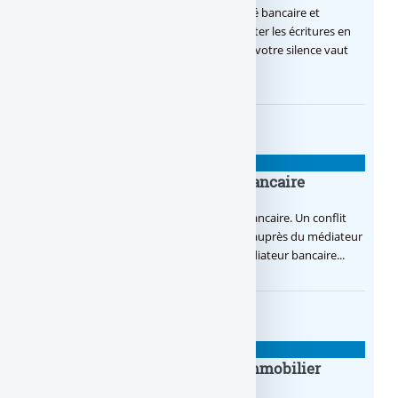
Relevé bancaire : Vous recevez votre relevé bancaire et
constatez des erreurs ? Il vous faut contester les écritures en
erreur rapidement, une fois le délai passé, votre silence vaut
acceptation (…)
MODÈLES DE LETTRES
Lettre de saisie du médiateur bancaire
Modèle de lettre de saisie du médiateur bancaire. Un conflit
avec votre banque, vous avez un recours auprès du médiateur
de la banque. Procédure pour saisir le médiateur bancaire...
MODÈLES DE LETTRES
Lettre de refus d’offre de prêt immobilier