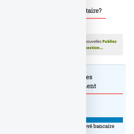
Une question, un commentaire?
💬 Réagir à cet article Lettre de refus des nouvelles
Publiez
votre commentaire ou posez votre question...
Lettre de refus des nouvelles
conditions... : à lire également
MODÈLES DE LETTRES
Contestation écriture sur le relevé bancaire