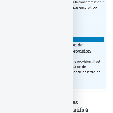
Vous avez souscrit récemment à un crédit à la consommation ?
Vous avez changé d’avis ? il n’est peut-être pas encore trop
tard ! Modèle de lettre de rétractation...
MODÈLES DE LETTRES
Lettre demandant une attestation de
régularisation de chèque sans provision
Attestation de régularisation de chèque sans provision : Il est
bien souvent utile de demander une attestation de
régularisation de chèque sans provision. Modèle de lettre, en
libre accès...
Lettre de refus des nouvelles
conditions... : Mots-clés relatifs à