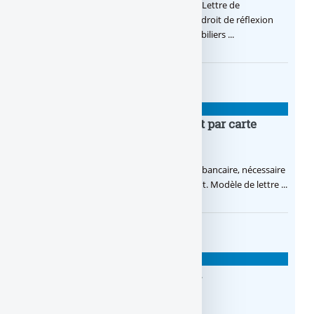
Lettre de refus d’offre de prêt immobilier : Lettre de
rétractation offre de crédit immobilier, un droit de réflexion
vous protège concernant les crédits immobiliers ...
MODÈLES DE LETTRES
Lettre d’opposition au paiement par carte
bancaire
Lettre d’opposition au paiement par carte bancaire, nécessaire
car le client est responsable financièrement. Modèle de lettre ...
MODÈLES DE LETTRES
Lettre de retractation crédit à la
consommation