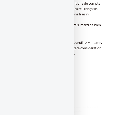
application de la charte relative aux conventions de compte
signée par vous même et la fédération Bancaire Française.
Cette fermeture de compte interviendra sans frais ni
commission.
(Votre Agence m’a facturé .....€ au titre de frais, merci de bien
me rembourser).
Dans l’attente d’une réponse de votre part, veuillez Madame,
Monsieur, croire en l’expression de ma sincère considération.
Dans l’attente d’une réponse de votre part.
Cordialement
A... le ...
Signature
Envoi du courrier en recommandé avec A/R
)]
didim escort
,
marmaris escort
,
didim escort bayan
,
marmaris escort
bayan
,
didim escort bayanlar
,
marmaris escort bayanlar