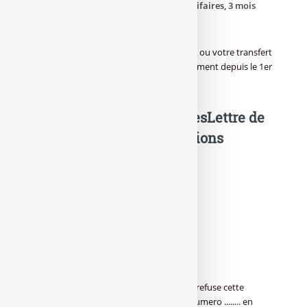
ou u
n document sur les changements tarifaires, 3 mois
avant leur mise en place
.
Si aucune solution n’est trouvée, la clôture ou votre transfert
de votre compte est envisageable gratuitement depuis le 1er
Janvier 2005.
Lettre de
refus des nouvelles conditions
tarifaires, exemple
[(
N° de compte ................
Madame, Monsieur,
Compte tenu de la hausse de vos tarifs, je refuse cette
augmentation et souhaite clôturer mon numero ........ en