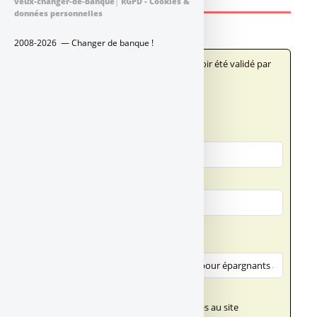
veux-changer-de-banque
|
RGPD - Cookies &
données personnelles
2008-2026 — Changer de banque !
Votre message n'apparaîtra qu'après avoir été validé par
un administrateur du site.
Qui êtes-vous ?
Votre nom
Votre adresse email
Votre message
Titre (obligatoire)
Texte de votre message (obligatoire)
Ce champ n'accepte pas les liens externes au site