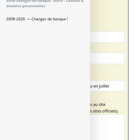
veux-changer-de-banque
|
RGPD - Cookies &
un administrateur du site.
données personnelles
Qui êtes-vous ?
2008-2026 — Changer de banque !
Votre nom
Votre adresse email
Votre message
Titre (obligatoire)
Texte de votre message (obligatoire)
Ce champ n'accepte pas les liens externes au site
FranceTransactions.com (hormis vers des sites officiels).