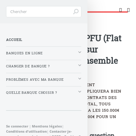
Changer de banque !
Accueil
>
Banque : Actualités
>
Assurance-Vie : le PFU (Flat
ACCUEIL
Tax) déclenchable sur
BANQUES EN LIGNE
l’encours net de l’ensemble
CHANGER DE BANQUE ?
de vos contrats
PROBLÈMES AVEC MA BANQUE
LA FLAT TAX , OU PFU (PRÉLÈVEMENT
FORFAITAIRE UNIQUE) DE 30% S’APPLIQUERA BIEN
QUELLE BANQUE CHOISIR ?
SUR LES PRODUITS DE TOUS LES CONTRATS DES
ASSURÉS DONT L’ENCOURS NET TOTAL, TOUS
CONTRATS CONFONDUS, DÉPASSERA LES 150.000€
POUR UNE PERSONNE SEULE, 300.000€ POUR UN
COUPLE.
Se connecter
|
Mentions légales
|
Conditions d’utilisation
|
Contacter je-
Postez votre commentaire, question,