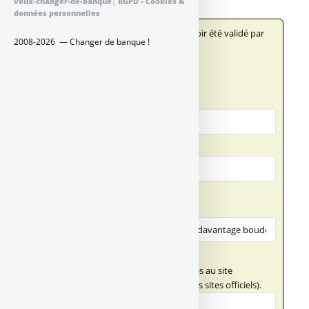
veux-changer-de-banque
|
RGPD - Cookies &
données personnelles
Votre message n'apparaîtra qu'après avoir été validé par
2008-2026 — Changer de banque !
un administrateur du site.
Qui êtes-vous ?
Votre nom
Votre adresse email
Votre message
Titre (obligatoire)
Texte de votre message (obligatoire)
Ce champ n'accepte pas les liens externes au site
FranceTransactions.com (hormis vers des sites officiels).