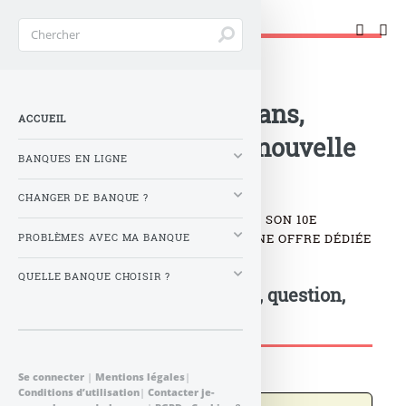
Changer de banque !
Accueil
>
Banque : Actualités
>
Yomoni fête ses 10 ans,
ACCUEIL
70.000 clients, une nouvelle
BANQUES EN LIGNE
offre à la clé
CHANGER DE BANQUE ?
FORT DE SES 70.000 CLIENTS, POUR SON 10E
ANNIVERSAIRE, YOMONI LANCE UNE OFFRE DÉDIÉE
PROBLÈMES AVEC MA BANQUE
AUX CGP, ALTHÉIS BY YOMONI.
QUELLE BANQUE CHOISIR ?
Postez votre commentaire, question,
remarque...
Se connecter
|
Mentions légales
|
Conditions d’utilisation
|
Contacter je-