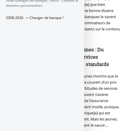
veux-changer-de-banque
|
RGPD - Cookies &
tellement difficile de [a[changer de banque]a] que bien
données personnelles
souvent un jeune restera client pendant une bonne dizaine
d’années de sa première [a[banque]a]. Les banques le savent
2008-2026 — Changer de banque !
bien et tente de séduire au mieux ces consommateurs de
[a[services bancaires]a], souvent peu regardants sur le contenu
détaillé des services.
Packages bancaires pour les jeunes : Du
marketing avant tout, peu de services
réellement différents des offres standards
L’étude des packages bancaires pour les jeunes montre que la
présentation est surtout marketing. Sous le couvert d’un prix
au semblant réduit, une impression de multitudes de services
semblent être proposé. Or, ces services peuvent s’avérer
totalement inutile. Le meilleur exemple reste l’assurance
paiement pour les achats en ligne, strictement inutile, puisque,
sans vol du code confidentiel, c’est la [a[banque]a] qui est
responsable des transactions, et non le client. Mais les jeunes,
nouveaux clients sans expérience ne peuvent le savoir...