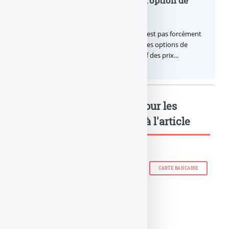
Frais bancaires : comparateur d’option de
gestion automatique
Gérer ses comptes, un automatisme qui n’est pas forcément
votre tasse de thé, il existe une solution... les options de
gestion automatique, détails et comparatif des prix...
Jeune : Offres bancaires pour les
jeunes : Mots-clés relatifs à l'article
BANQUE MOINS CHÈRE
BANQUE TARIFS
CARTE BANCAIRE
FRAIS BANCAIRES