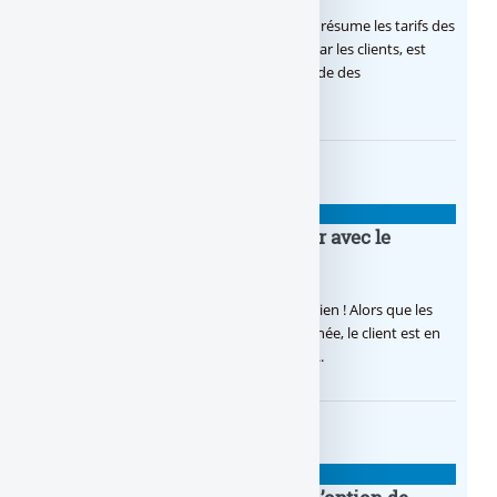
Changer de banque : l’extrait standard qui résume les tarifs des
10 opérations bancaires les plus utilisées par les clients, est
devenu obligatoire. Une comparaison rapide des
établissements est (…)
TARIFS DES BANQUES
Frais bancaires : il faut négocier avec le
banquier !
Frais bancaires : qui ne demande rien, n’a rien ! Alors que les
frais bancaires augmentent d’année en année, le client est en
droit de demander une baisse de ses frais...
TARIFS DES BANQUES