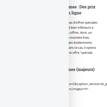
Packages bancaires pour les jeunes : Des prix
supérieurs aux banques 100% en ligne
Les banques 100% en ligne ne proposent pas d’offres spéciales
jeunes. Pourquoi ? Car leurs tarifs sont déjà bien inférieurs à
celui des banques à réseaux proposant ces offres. Ainsi, un
jeune pourra obtenir les mêmes services, à moindre frais,
auprès d’une [a[banque en ligne]a]. Mais bien évidemment,
l’accroche marketing est moins forte, car dans ce cas, il optera
pour l’offre de Mr tout le monde, et non une offre "spéciale
jeune"...
Offres des banques pour les jeunes (majeurs)
<bank-compare-price-
jeunes|code_service=Package|nom_service=CB|option_service=cb_j
des offres bancaires pour les jeunes majeurs|majeur=Y>
didim escort
,
marmaris escort
,
didim escort bayan
,
marmaris escort
bayan
,
didim escort bayanlar
,
marmaris escort bayanlar