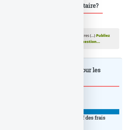
Une question, un commentaire?
💬 Réagir à cet article Jeune : Offres bancaires (…)
Publiez
votre commentaire ou posez votre question...
Jeune : Offres bancaires pour les
jeunes : à lire également
TARIFS DES BANQUES
Changer de banque : comparatif des frais
bancaires (extraits standards)