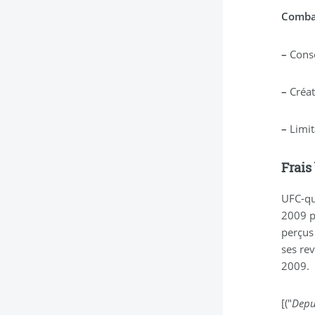
Combat
–
Consé
–
Créat
–
Limit
Frais
UFC-qu
2009 p
perçus 
ses re
2009.
[("
Depui