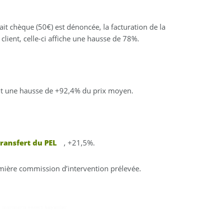
fait chèque (50€) est dénoncée, la facturation de la
 client, celle-ci affiche une hausse de 78%.
it une hausse de +92,4% du prix moyen.
transfert du PEL
, +21,5%.
emière commission d’intervention prélevée.
,
marmaris escort bayanlar