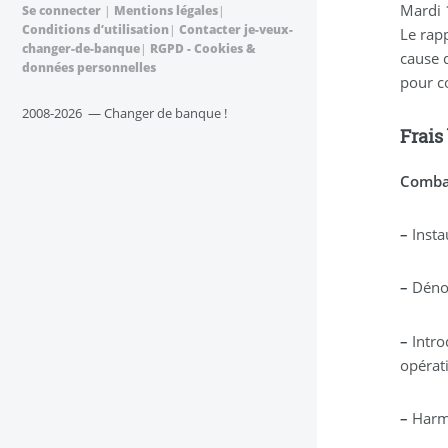
Mardi 
Se connecter
|
Mentions légales
|
Conditions d’utilisation
|
Contacter je-veux-
Le rap
changer-de-banque
|
RGPD - Cookies &
cause 
données personnelles
pour co
2008-2026 — Changer de banque !
Frais
Combat
–
Insta
–
Dénom
–
Intro
opérat
–
Harmo