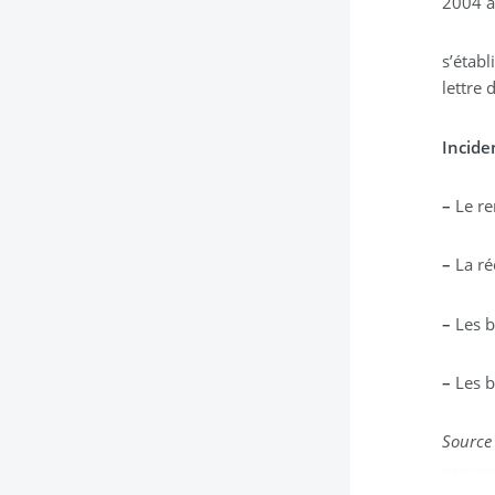
2004 a
s’établ
lettre 
Incide
–
Le re
–
La ré
–
Les b
–
Les b
Source
didim esc