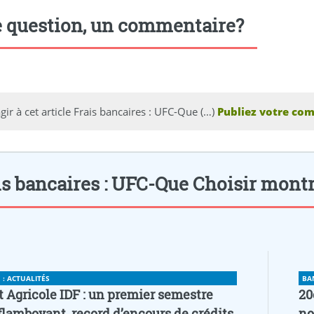
 question, un commentaire?
gir à cet article Frais bancaires : UFC-Que (…)
Publiez votre com
s bancaires : UFC-Que Choisir montre 
: ACTUALITÉS
BA
t Agricole IDF : un premier semestre
20
flamboyant, record d’encours de crédits
no