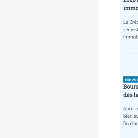
immob
Le Créd
semest
immobi
BANQUE 
Bours
dès l
Après 
bien au
fin d’