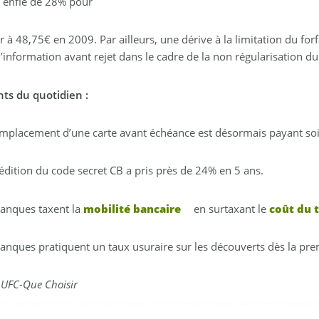
 enflé de 28% pour
ir à 48,75€ en 2009. Par ailleurs, une dérive à la limitation du for
d’information avant rejet dans le cadre de la non régularisation du
nts du quotidien :
mplacement d’une carte avant échéance est désormais payant so
édition du code secret CB a pris près de 24% en 5 ans.
anques taxent la
mobilité bancaire
en surtaxant le
coût du 
anques pratiquent un taux usuraire sur les découverts dès la pr
 UFC-Que Choisir
ort
,
marmaris escort
,
didim escort bayan
,
marmaris escort bayan
,
didim escort bayanlar