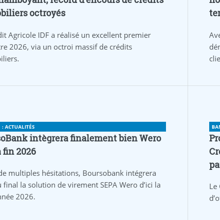
iliers octroyés
te
it Agricole IDF a réalisé un excellent premier
Av
re 2026, via un octroi massif de crédits
dém
liers.
cli
: ACTUALITÉS
BA
oBank intègrera finalement bien Wero
Pr
a fin 2026
Cr
pa
de multiples hésitations, Boursobank intégrera
 final la solution de virement SEPA Wero d’ici la
Le 
année 2026.
d’o