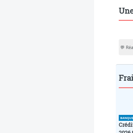
Une
💬 Réa
Frai
BANQUE 
Crédi
2026 