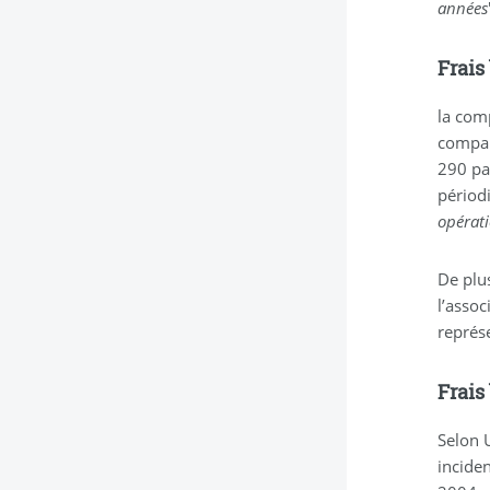
années
Frais
la comp
compar
290 pa
périodi
opérati
De plus
l’assoc
représ
Frais
Selon U
inciden