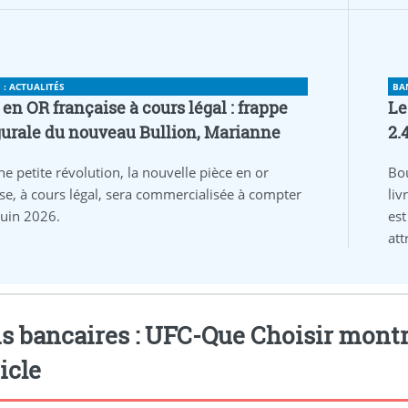
: ACTUALITÉS
BA
 en OR française à cours légal : frappe
Le
urale du nouveau Bullion, Marianne
2.
ne petite révolution, la nouvelle pièce en or
Bo
ise, à cours légal, sera commercialisée à compter
liv
juin 2026.
est
att
s bancaires : UFC-Que Choisir montre l
ticle