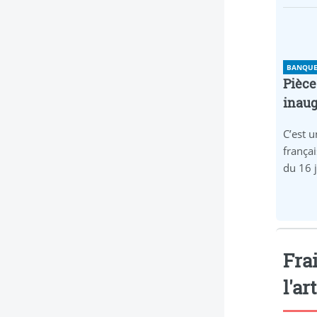
BANQUE 
Pièce
inaug
C’est u
frança
du 16 
Frai
l'ar