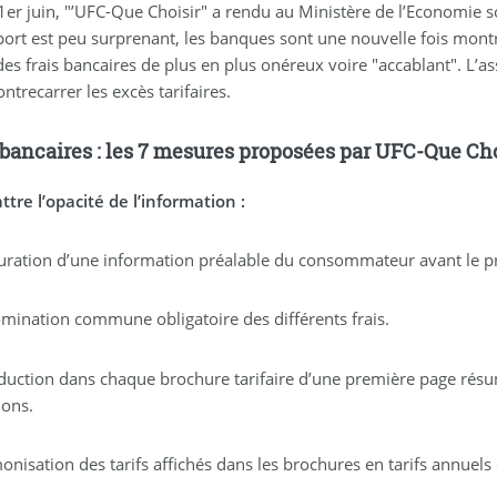
1er juin, "’UFC-Que Choisir" a rendu au Ministère de l’Economie s
port est peu surprenant, les banques sont une nouvelle fois mont
des frais bancaires de plus en plus onéreux voire "accablant". 
ntrecarrer les excès tarifaires.
 bancaires : les 7 mesures proposées par UFC-Que Cho
tre l’opacité de l’information :
uration d’une information préalable du consommateur avant le p
ination commune obligatoire des différents frais.
duction dans chaque brochure tarifaire d’une première page résuma
ions.
nisation des tarifs affichés dans les brochures en tarifs annuels 