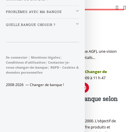
Changer de banque !
PROBLÈMES AVEC MA BANQUE
Accueil
>
Banques en ligne
>
QUELLE BANQUE CHOISIR ?
Allianz Banque
Allianz Banque : Banque en ligne (ex Banque AGF), une vision
de la banque en ligne de l’assureur AGF. Détails...
Se connecter
|
Mentions légales
|
Conditions d’utilisation
|
Contacter je-
veux-changer-de-banque
|
RGPD - Cookies &
Publié le
samedi 25 avril 2009
par
Je Veux Changer de
données personnelles
Banque !
, mis à jour le
mercredi 5 août 2009 à 11 h 47
2008-2026 — Changer de banque !
Allianz Banque selon
AGF
Allianz Banque est une filiale d’AGF depuis 2000. L’objectif de
cette banque en ligne est de compléter l’offre produits et