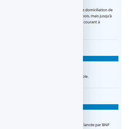
Pas de revenus minimum demandé, pas de domiciliation de
salaires, pas de versement minimum par mois, mais jusqu’à
120€ offerts pour l’ouverture d’un compte courant à
seulement 2€/mois !
BANQUES EN LIGNE
BforBank
BforBank : Banque en ligne du Crédit Agricole.
BANQUES EN LIGNE
Hello bank
Hello bank est la nouvelle banque en ligne lancée par BNP