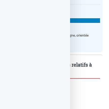
BANQUES EN LIGNE
Fortuneo Banque
Fortuneo Banque : Fortuneo, banque en ligne, orientée
épargne et investissement....
Allianz Banque : Mots-clés relatifs à
l'article
ALLIANZ BANQUE
BANQUE À DISTANCE
BANQUE EN LIGNE
BANQUES INTERNET