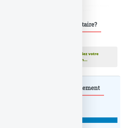
didim escort
,
marmaris escort
,
didim escort bayan
,
marmaris escort
bayan
,
didim escort bayanlar
,
marmaris escort bayanlar
Une question, un commentaire?
💬 Réagir à cet article Allianz Banque
Publiez votre
commentaire ou posez votre question...
Allianz Banque : à lire également
BANQUES EN LIGNE
Monabanq