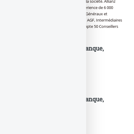
services pour répondre aux évolutions de la société. Allianz
Banque s’appuie sur le savoir faire et l’expérience de 6 000
points conseils partout en France (Agents Généraux et
conseillers AGF Finance Conseil du Groupe AGF, Intermédiaires
en Opérations de Banque). La banque compte 50 Conseillers
bancaires accessibles par téléphone.
Allianz Banque,
avantages
–
Compte rémunéré,
–
Offre les agios jusqu’à 6€ par trimestre,
–
Offre bancaire à la carte (Evidence).
Allianz Banque,
inconvénients
–
Tarification,
–
Catalogue de fonds limité.