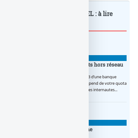
LCL : offre spécial sur le PEL : à lire
également
CHANGER DE BANQUE ?
Frais bancaires : prix des retraits hors réseau
Frais bancaires : retirer du cash dans le DAB d’une banque
concurrente est gratuit cependant tout dépend de votre quota
de retrait offerts par mois, détails et avis des internautes...
CHANGER DE BANQUE ?
Comparatif des banques en ligne