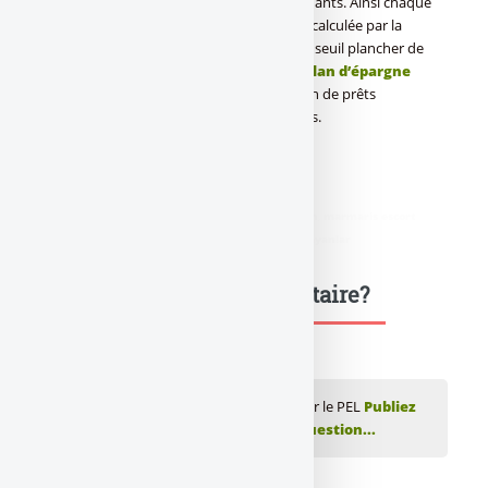
2003 de son attractivité auprès des épargnants. Ainsi chaque
année, la rémunération du [a[PEL]a] est recalculée par la
Banque de France tous les 1er janvier. son seuil plancher de
rendement est désormais fixé à 2.5%. Le
plan d’épargne
logement
([a[PEL]a]) permet l’obtention de prêts
immobiliers à des conditions avantageuses.
[(Infos plus :
–
Caractéristiques du PEL 2011
)]
didim escort
,
marmaris escort
,
didim escort bayan
,
marmaris escort
bayan
,
didim escort bayanlar
,
marmaris escort bayanlar
Une question, un commentaire?
💬 Réagir à cet article LCL : offre spécial sur le PEL
Publiez
votre commentaire ou posez votre question...