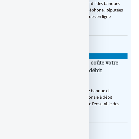
Comparatif des banques en ligne : Comparatif des banques
accessibles uniquement via Internet ou téléphone. Réputées
pour leurs frais bancaires réduits, les banques en ligne
séduisent de plus en (…)
CHANGER DE BANQUE ?
Frais bancaires : Combien vous coûte votre
carte bancaire internationale à débit
immédiat ?
Frais bancaires : combien vous coûte votre banque et
notamment votre carte bancaire internationale à débit
immédiat, voici un comparatif qui regroupe l’ensemble des
offres disponibles sur le (…)