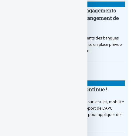
CHANGER DE BANQUE ?
Mobilité bancaire : Détail des engagements
des banques pour faciliter le changement de
banque
Mobilité bancaire : La charte des engagements des banques
pour faciliter le changement de banque, mise en place prévue
le 1er novembre, détail du texte en vigueur ...
CHANGER DE BANQUE ?
Changer de banque : la galère continue !
Malgré les efforts demandés aux banques sur le sujet, mobilité
bancaire rime toujours avec galère ! Un rapport de L’APC
montre que les banques traînent les pieds pour appliquer des
mesures (…)