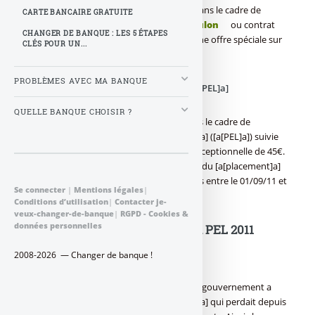
pour les plus jeunes (jusqu’à 45€ offerts dans le cadre de
CARTE BANCAIRE GRATUITE
l’ouverture d"un [a[livret A]a],
Livret Zébulon
ou contrat
CHANGER DE BANQUE : LES 5 ÉTAPES
d’[a[assurance vie]a] gulliver) mais aussi une offre spéciale sur
CLÉS POUR UN...
le [a[PEL]a].
PROBLÈMES AVEC MA BANQUE
[a[LCL]a] : prime exceptionnelle sur le [a[PEL]a]
QUELLE BANQUE CHOISIR ?
[(Le [a[LCL]a] et le
eLCL
proposent dans le cadre de
l’ouverture du [a[Plan Epargne Logement]a] ([a[PEL]a]) suivie
de 12 versements mensuels, une prime exceptionnelle de 45€.
L’offre est valable pour toutes ouvertures du [a[placement]a]
et la mise en place de versements réguliers entre le 01/09/11 et
Se connecter
|
Mentions légales
|
le 31/12/11.)]
Conditions d’utilisation
|
Contacter je-
veux-changer-de-banque
|
RGPD - Cookies &
données personnelles
Placement épargne : le nouveau PEL 2011
2008-2026 — Changer de banque !
Rappelons que depuis le 1er mars 2011, le gouvernement a
donné un coup de jeune au [a[placement]a] qui perdait depuis