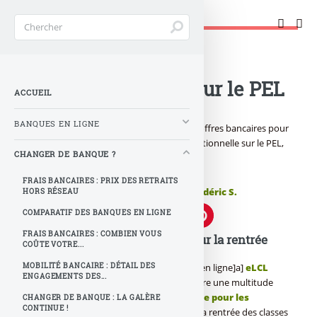
Changer de banque !
Accueil
>
Changer de banque ?
>
LCL : offre spécial sur le PEL
ACCUEIL
BANQUES EN LIGNE
LCL : la banque propose une multitude d’offres bancaires pour
la rentrée et notamment une prime exceptionnelle sur le PEL,
CHANGER DE BANQUE ?
détails de l’offre...
FRAIS BANCAIRES : PRIX DES RETRAITS
Publié le
jeudi 1er septembre 2011
par
Frédéric S.
HORS RÉSEAU
COMPARATIF DES BANQUES EN LIGNE
FRAIS BANCAIRES : COMBIEN VOUS
LCL : Une multitude d’offres pour la rentrée
COÛTE VOTRE...
MOBILITÉ BANCAIRE : DÉTAIL DES
La [a[banque]a] [a[LCL]a] et sa [a[banque en ligne]a]
eLCL
ENGAGEMENTS DES...
proposent pour cette rentrée de septembre une multitude
d’offres commerciales,
la rentrée spéciale pour les
CHANGER DE BANQUE : LA GALÈRE
CONTINUE !
étudiants (Package bancaire à 1€)
, la rentrée des classes