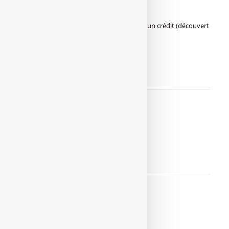
agios
Les agios sont les frais bancaires dûs pour un crédit (découvert
sur compte courant, etc.).
LIRE LA SUITE
Alerte SMS
LIRE LA SUITE
Banque