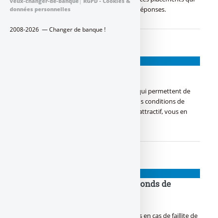
veux-changer-de-banque
|
RGPD - Cookies &
vous posent souci... Vos questions et vos réponses.
données personnelles
2008-2026 — Changer de banque !
COMPTE BANCAIRE
Compte rémunéré
Comptes rémunérés : Ces comptes à vue qui permettent de
rémunérer le solde du compte, parfois sous conditions de
solde, pas toujours avec un taux d’intérêt attractif, vous en
pensez quoi ?
COMPTES BANCAIRES
Faillite bancaire : Zoom sur le Fonds de
Garantie des Dépôts
Crise financière : Pour protéger les Français en cas de faillite de