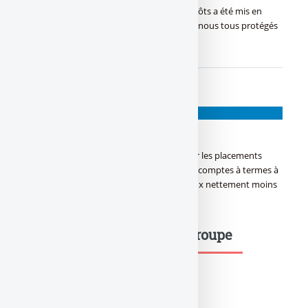
leur banque, un fonds de garantie des dépôts a été mis en
place. Comment fonctionne t-il ? Sommes-nous tous protégés
? Réponses...
BANQUES EN LIGNE
VTB Bank
VTB Bank : Banque axée exclusivement sur les placements
épargne, proposant des offres d’épargne : comptes à termes à
taux très attractifs, comptes épargne à taux nettement moins
avantageux...
Mots-clés dans le même groupe