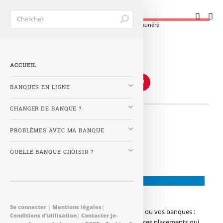
Changer de banque !
Accueil
>
Mots-clés
>
Banque divers
>
compte rémunéré
compte rémunéré
ACCUEIL
BANQUES EN LIGNE
CHANGER DE BANQUE ?
👉 Articles
PROBLÈMES AVEC MA BANQUE
QUELLE BANQUE CHOISIR ?
COMPTE BANCAIRE
Placement
Se connecter
|
Mentions légales
|
Forum sur les placements au sein de votre ou vos banques :
Conditions d’utilisation
|
Contacter je-
Assurance-vie, épargne logement, livret A, ces placements qui