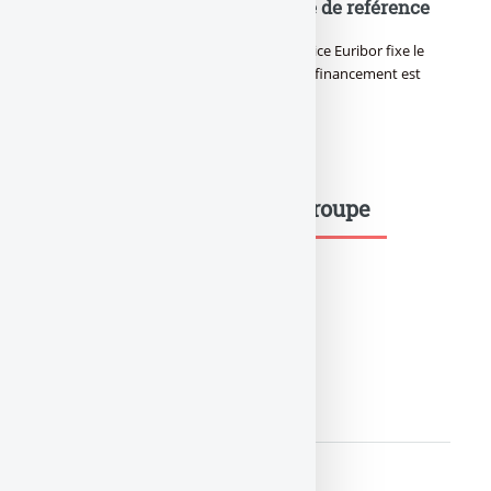
Crédit à taux révisable et indice de reférence
Crédit à taux révisable, la variation de l’indice Euribor fixe le
taux d’intérêt du financement. Ce type de financement est
donc risqué ...
1
2
Mots-clés dans le même groupe
actu_assurance_vie_FT
LIRE LA SUITE