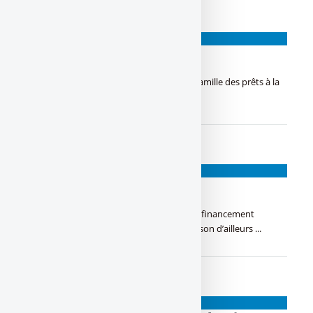
CRÉDIT À LA CONSOMMATION
Crédit revolving
Crédit revolving : Crédit permanent de la famille des prêts à la
consommation ...
CRÉDIT IN FINE
Crédit in fine
Crédit in fine, généralement utilisé dans le financement
d’investissement locatif, pas toujours à raison d’ailleurs ...
CRÉDIT À TAUX RÉVISABLE