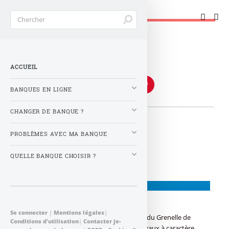
Changer de banque !
Accueil
>
Mots-clés
>
spip2spip -
>
credit
credit
ACCUEIL
BANQUES EN LIGNE
CHANGER DE BANQUE ?
👉 Articles
PROBLÈMES AVEC MA BANQUE
QUELLE BANQUE CHOISIR ?
PRÊT À TAUX ZÉRO
Eco Prêt à Taux zéro (ECO-PTZ)
Se connecter
|
Mentions légales
|
Eco Prêt à Taux zéro : Objectif primordiale du Grenelle de
Conditions d’utilisation
|
Contacter je-
l’environnement pour la réalisation de travaux à caractère