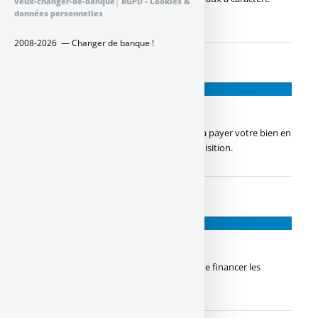
veux-changer-de-banque
|
RGPD - Cookies &
écologique.
données personnelles
2008-2026 — Changer de banque !
CRÉDIT RELAIS
Crédit relais : A quoi ça sert ?
Crédit relais, la solution pour commencer à payer votre bien en
attendant la vente de votre première acquisition.
CRÉDIT À LA CONSOMMATION
Crédit personnel
Crédit personnel, prêt qui a pour objectif de financer les
imprévus.