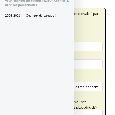
veux-changer-de-banque
|
RGPD - Cookies &
données personnelles
Votre message n'apparaîtra qu'après avoir été validé par
2008-2026 — Changer de banque !
un administrateur du site.
Qui êtes-vous ?
Votre nom
Votre adresse email
Votre message
Titre (obligatoire)
Texte de votre message (obligatoire)
Ce champ n'accepte pas les liens externes au site
FranceTransactions.com (hormis vers des sites officiels).