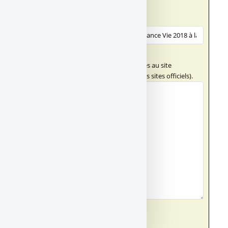
Votre message
Titre (obligatoire)
Texte de votre message (obligatoire)
Ce champ n'accepte pas les liens externes au site
FranceTransactions.com (hormis vers des sites officiels).