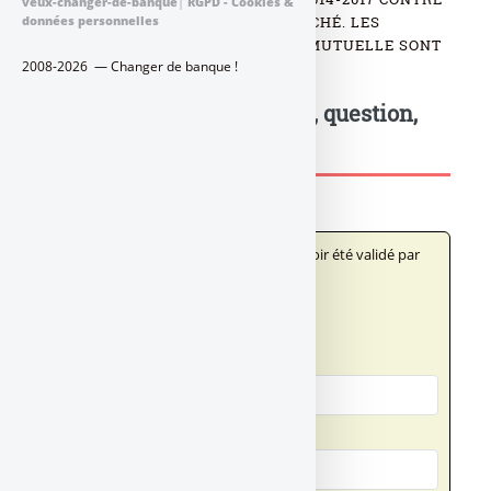
veux-changer-de-banque
|
RGPD - Cookies &
8.77% POUR LA MOYENNE DU MARCHÉ. LES
données personnelles
RÉSERVES DE RENDEMENT DE LA MUTUELLE SONT
2008-2026 — Changer de banque !
DE 3%, DE QUOI VOIR VENIR.
Postez votre commentaire, question,
remarque...
Votre message n'apparaîtra qu'après avoir été validé par
un administrateur du site.
Qui êtes-vous ?
Votre nom
Votre adresse email