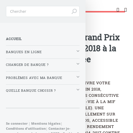
Changer de banque !
Accueil
>
Banque : Actualités
>
MVVA décerne le Grand Prix
ACCUEIL
de l’Assurance Vie 2018 à la
BANQUES EN LIGNE
MIF pour la 5e année
CHANGER DE BANQUE ?
consécutive !
PROBLÈMES AVEC MA BANQUE
LE MAGAZINE FINANCIER MIEUX VIVRE VOTRE
ARGENT, DANS SON ÉDITION DE JUIN 2018,
QUELLE BANQUE CHOISIR ?
DÉCERNE POUR LA CINQUIÈME FOIS CONSÉCUTIVE
SON GRAND PRIX DE L’ASSURANCE-VIE À LA MIF
(MUTUELLE D’IVRY LA FRATERNELLE). UNE
DISTINCTION REPOSANT ESSENTIELLEMENT SUR
LA PERFORMANCE DU FONDS EUROS, ACCESSIBLE
Se connecter
|
Mentions légales
|
SUR TOUS LES CONTRATS MIF. SON RENDEMENT
Conditions d’utilisation
|
Contacter je-
ATTEINT 12.60% SUR LA PÉRIODE 2014-2017 CONTRE