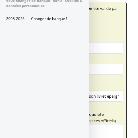
veux-changer-de-banque
|
RGPD - Cookies &
données personnelles
Votre message n'apparaîtra qu'après avoir été validé par
un administrateur du site.
2008-2026 — Changer de banque !
Qui êtes-vous ?
Votre nom
Votre adresse email
Votre message
Titre (obligatoire)
Texte de votre message (obligatoire)
Ce champ n'accepte pas les liens externes au site
FranceTransactions.com (hormis vers des sites officiels).