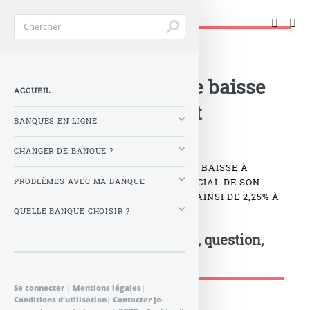
Changer de banque !
Accueil
>
Banque : Actualités
>
Boursorama banque baisse
ACCUEIL
le taux de son livret
BANQUES EN LIGNE
épargne !
CHANGER DE BANQUE ?
EPARGNE : BOURSORAMA BANQUE BAISSE À
PARTIR DU 16 MAI 2012 LE TAUX FACIAL DE SON
PROBLÈMES AVEC MA BANQUE
LIVRET ÉPARGNE, LE TAUX PASSE AINSI DE 2,25% À
2,10%. DÉTAILS...
QUELLE BANQUE CHOISIR ?
Postez votre commentaire, question,
remarque...
Se connecter
|
Mentions légales
|
Conditions d’utilisation
|
Contacter je-