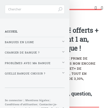
Changer de banque !
Accueil
>
Banque : Actualités
>
Livret épargne : 50 € offerts +
ACCUEIL
Taux boosté pendant 1 an,
BANQUES EN LIGNE
chez Fortuneo banque !
CHANGER DE BANQUE ?
NOUVELLE OFFRE ASSORTIE D’UNE PRIME DE
BIENVENUE POUR LES ÉPARGNANTS NON ENCORE
PROBLÈMES AVEC MA BANQUE
ÉQUIPÉS DU LIVRET ÉPARGNE LIVRET+ DE
FORTUNEO BANQUE : 50 € OFFERTS, TOUT EN
QUELLE BANQUE CHOISIR ?
BÉNÉFICIANT D’UN TAUX BOOSTÉ DE 3,30%,
APPLICABLE SUR 1 AN. DÉTAILS.
Postez votre commentaire, question,
remarque...
Se connecter
|
Mentions légales
|
Conditions d’utilisation
|
Contacter je-