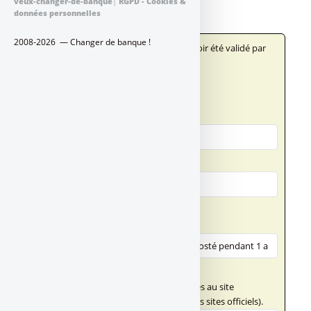
veux-changer-de-banque
|
RGPD - Cookies &
données personnelles
2008-2026 — Changer de banque !
Votre message n'apparaîtra qu'après avoir été validé par
un administrateur du site.
Qui êtes-vous ?
Votre nom
Votre adresse email
Votre message
Titre (obligatoire)
Texte de votre message (obligatoire)
Ce champ n'accepte pas les liens externes au site
FranceTransactions.com (hormis vers des sites officiels).