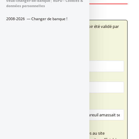
veux-changer-de-banque
|
RGPD - Cookies &
données personnelles
2008-2026 — Changer de banque !
Votre message n'apparaîtra qu'après avoir été validé par
un administrateur du site.
Qui êtes-vous ?
Votre nom
Votre adresse email
Votre message
Titre (obligatoire)
Texte de votre message (obligatoire)
Ce champ n'accepte pas les liens externes au site