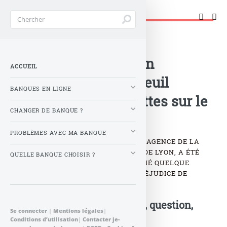
Changer de banque !
Accueil
>
Banque : Actualités
>
Fraude bancaire : Un
ACCUEIL
conseiller de l’Ecureuil
BANQUES EN LIGNE
amassait ses noisettes sur le
CHANGER DE BANQUE ?
dos de ses clients
PROBLÈMES AVEC MA BANQUE
UN CONSEILLER CLIENTÈLE D’UNE AGENCE DE LA
CAISSE D’EPARGNE À BRON, PRÈS DE LYON, A ÉTÉ
QUELLE BANQUE CHOISIR ?
INTERPELLÉ POUR AVOIR DÉTOURNÉ QUELQUE
290.000 EUROS EN DIX MOIS AU PRÉJUDICE DE
CLIENTS ÂGÉS.
Postez votre commentaire, question,
Se connecter
|
Mentions légales
|
remarque...
Conditions d’utilisation
|
Contacter je-