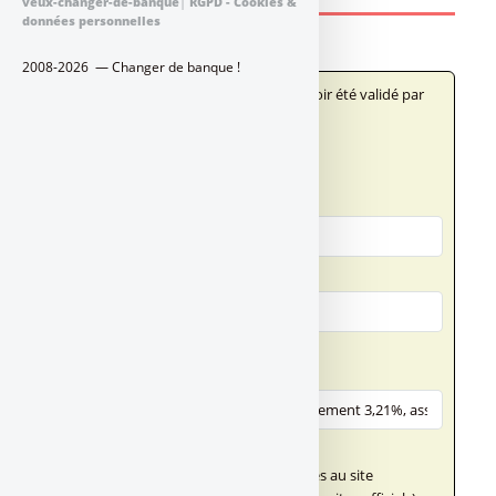
veux-changer-de-banque
|
RGPD - Cookies &
données personnelles
2008-2026 — Changer de banque !
Votre message n'apparaîtra qu'après avoir été validé par
un administrateur du site.
Qui êtes-vous ?
Votre nom
Votre adresse email
Votre message
Titre (obligatoire)
Texte de votre message (obligatoire)
Ce champ n'accepte pas les liens externes au site