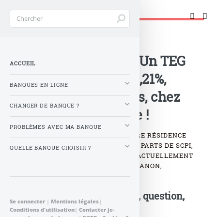
Changer de banque !
Accueil
>
Banque : Actualités
>
Crédit immobilier : Un TEG
ACCUEIL
fixe de seulement 3,21%,
BANQUES EN LIGNE
assurances incluses, chez
CHANGER DE BANQUE ?
Boursorama banque !
PROBLÈMES AVEC MA BANQUE
QUE CE SOIT POUR FINANCER VOTRE RÉSIDENCE
PRINCIPALE, DES TRAVAUX OU DES PARTS DE SCPI,
QUELLE BANQUE CHOISIR ?
BOURSORAMA BANQUE PROPOSE ACTUELLEMENT
UN TAUX DE CRÉDIT IMMOBILIER CANON,
ASSURANCES INCLUSES : 3,21% !
Postez votre commentaire, question,
Se connecter
|
Mentions légales
|
remarque...
Conditions d’utilisation
|
Contacter je-