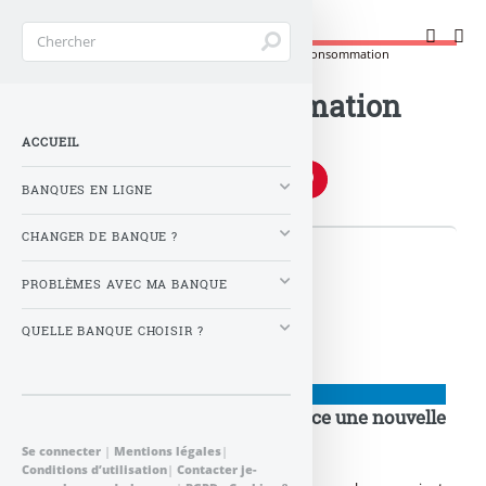
Changer de banque !
Accueil
>
Mots-clés
>
Banque crédit
>
Crédit à la consommation
Crédit à la consommation
ACCUEIL
BANQUES EN LIGNE
CHANGER DE BANQUE ?
👉 Articles
PROBLÈMES AVEC MA BANQUE
QUELLE BANQUE CHOISIR ?
BANQUE : ACTUALITÉS
Crédit : Boursorama banque lance une nouvelle
offre 100 % en ligne
Se connecter
|
Mentions légales
|
Conditions d’utilisation
|
Contacter je-