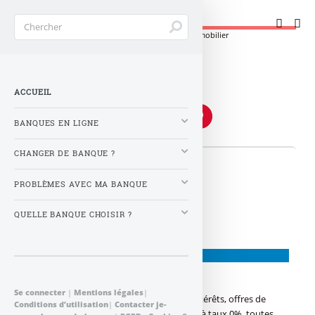
Changer de banque !
Accueil
>
Mots-clés
>
Banque crédit
>
banque immobilier
banque immobilier
ACCUEIL
BANQUES EN LIGNE
CHANGER DE BANQUE ?
👉 Articles
PROBLÈMES AVEC MA BANQUE
QUELLE BANQUE CHOISIR ?
CRÉDIT BANCAIRE
Crédit immobilier
Se connecter
|
Mentions légales
|
Crédit immobilier : Evolution des taux d’intérêts, offres de
Conditions d’utilisation
|
Contacter je-
prêts, résiliations d’une offre de prêt, prêt à taux 0%, toutes