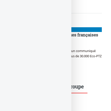
mobilité ...
BANQUE : ACTUALITÉS
Eco-prêt à taux zéro : Les banques françaises
se félicitent d’un tel succès !
Eco-prêt à taux zéro : La FBF indique dans un communiqué
que les banques Françaises ont accordé plus de 30.000 Eco-PTZ
...
1
2
Mots-clés dans le même groupe