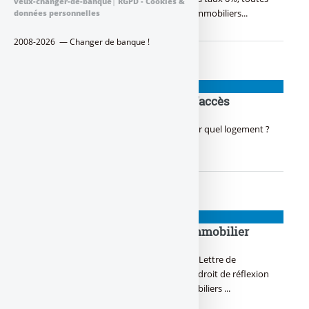
veux-changer-de-banque
|
RGPD - Cookies &
vos questions et réponses sur les crédits immobiliers...
données personnelles
2008-2026 — Changer de banque !
PRÊT À TAUX ZÉRO
Eco Prêt PTZ : Les conditions d’accès
Eco Prêt PTZ : Qui peut en bénéficier ? Pour quel logement ?
decryptage dans notre article ...
MODÈLES DE LETTRES
Lettre de refus d’offre de prêt immobilier
Lettre de refus d’offre de prêt immobilier : Lettre de
rétractation offre de crédit immobilier, un droit de réflexion
vous protège concernant les crédits immobiliers ...