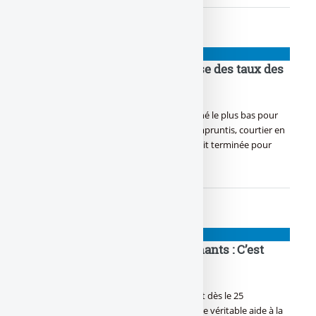
BANQUE : ACTUALITÉS
Taux d’intérêt : La fin de la baisse des taux des
crédits immobiliers ?
Taux des crédits immobiliers : A-t-on touché le plus bas pour
les taux des crédits immobiliers ? Selon Empruntis, courtier en
crédits immobiliers, la baisse des taux serait terminée pour
2009.
BANQUE : ACTUALITÉS
Prêt Taux Zéro pour les enseignants : C’est
pour bientôt !
Prêt Taux Zéro, les enseignants profiteront dès le 25
septembre d’un emprunt sans intérêts, une véritable aide à la